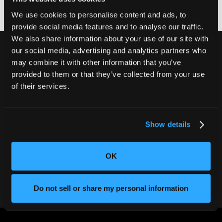
We use cookies to personalise content and ads, to
provide social media features and to analyse our traffic.
We also share information about your use of our site with
our social media, advertising and analytics partners who
may combine it with other information that you’ve
provided to them or that they’ve collected from your use
別の不良品を出荷しないでくださ
of their services.
い。
CT検査でお客様の評判と収益を守りま
しょう。
Show details
弊社チームにお問い合わせください
OK
Do not sell or share my personal information