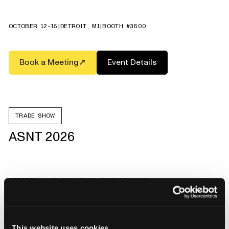
OCTOBER 12-15
|
DETROIT, MI
|
BOOTH #3600
Book a Meeting
Event Details
TRADE SHOW
ASNT 2026
OCTOBER 12-15
|
COLUMBUS, OH
|
BOOTH #928
Book a Meeting
Event Details
This website uses cookies