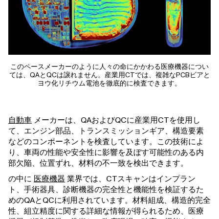
このペースメーカーのように人々の命にかかわる医療機器につい
ては、QAとQCは譲れません。産業用CTでは、複雑なPCBビアと
ヨウ化リチウム電池を徹底的に検査できます。
自動車
メーカーは、QAおよびQCに産業用CTを使用し
て、エンジン部品、トランスミッションギア、構造要素
などのコンポーネントを検査しています。この技術によ
り、車両の性能や安全性に影響を及ぼす可能性のある内
部欠陥、位置ずれ、材料の不一致を検出できます。
の中に
医療機器
業界では、CTスキャンはインプラン
ト、手術器具、診断機器の完全性と機能性を検証するた
めのQAとQCに利用されています。材料組成、構造的完全
性、組立精度に関する詳細な情報が得られるため、医療