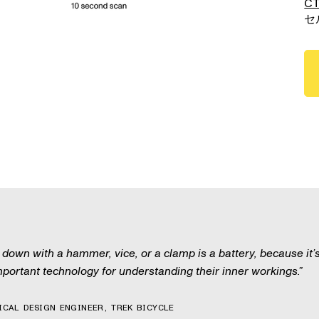
C
セ
down with a hammer, vice, or a clamp is a battery, because it’s 
portant technology for understanding their inner workings.
ICAL DESIGN ENGINEER, TREK BICYCLE