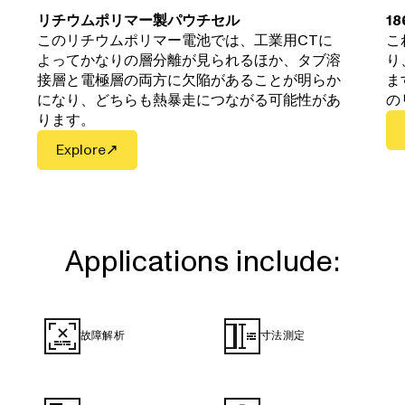
リチウムポリマー製パウチセル
1
このリチウムポリマー電池では、工業用CTに
こ
よってかなりの層分離が見られるほか、タブ溶
り
接層と電極層の両方に欠陥があることが明らか
ま
になり、どちらも熱暴走につながる可能性があ
の
ります。
Explore
Applications include:
故障解析
寸法測定