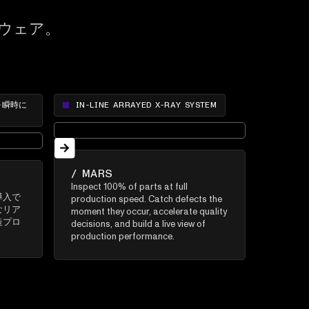
ウェア。
を瞬時に
IN-LINE ARRAYED X-RAY SYSTEM
/ MARS
Inspect 100% of parts at full
導入で
production speed. Catch defects the
なリア
moment they occur, accelerate quality
造プロ
decisions, and build a live view of
production performance.