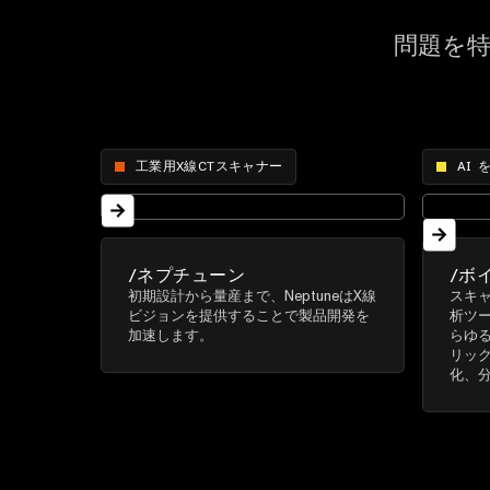
問題を
工業用X線CTスキャナー
AI
/ネプチューン
/ボ
初期設計から量産まで、NeptuneはX線
スキャ
ビジョンを提供することで製品開発を
析ツー
加速します。
らゆる
リッ
化、