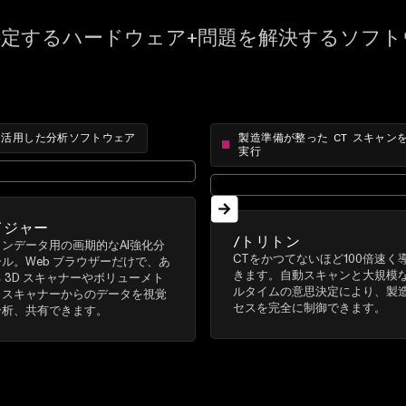
特定するハードウェア+問題を解決するソフト
 を活用した分析ソフトウェア
製造準備が整った CT スキャン
実行
イジャー
/トリトン
ンデータ用の画期的なAI強化分
CTをかつてないほど100倍速く
ル。Web ブラウザーだけで、あ
きます。自動スキャンと大規模
 3D スキャナーやボリューメト
ルタイムの意思決定により、製
クスキャナーからのデータを視覚
セスを完全に制御できます。
分析、共有できます。