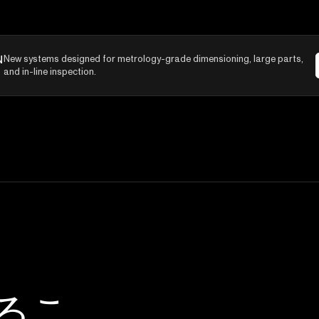
N
New systems designed for metrology-grade dimensioning, large parts,
and in-line inspection.
るこ