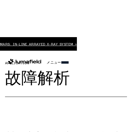
MARS: IN-LINE ARRAYED X-RAY SYSTEM >
メニュー
APPLICATION
故障解析