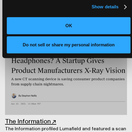
FT: E-waste
↗
Show details
Lumafield worked with the FT graphics team to develop
an interactive feature on electronic waste.
OK
Do not sell or share my personal information
The Information
↗
The Information profiled Lumafield and featured a scan