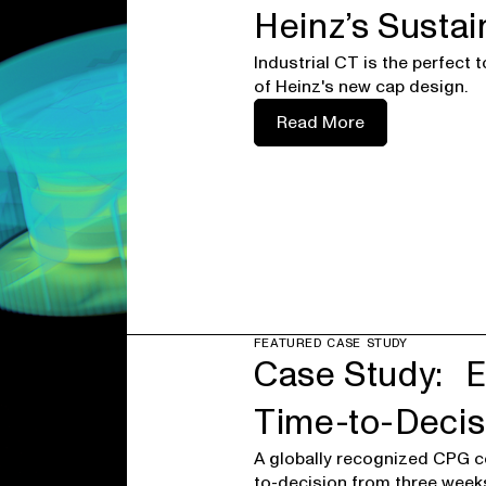
Heinz’s Susta
Industrial CT is the perfect t
of Heinz's new cap design.
Read More
FEATURED CASE STUDY
Case Study: E
Time-to-Decis
A globally recognized CPG 
to-decision from three weeks