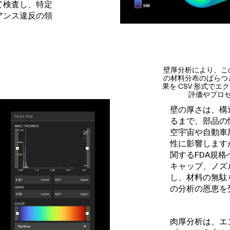
て検査し、特定
アンス違反の領
壁厚分析により、こ
の材料分布のばらつ
果を CSV 形式で
評価やプロ
壁の厚さは、構
るまで、部品の
空宇宙や自動車
性に影響します
関するFDA規
キャップ、ノズ
し、材料の無駄
の分析の恩恵を
肉厚分析は、エ