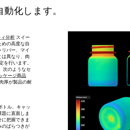
自動化します。
ティ分析
スイー
ための高度な自
ャリパー、マイ
とは異なり、肉
定を行います。
、次のようなセ
ッケージ商品
肉厚が製品の耐
のボトル、キャッ
課題に直面しま
全に把握できま
みのばらつきが