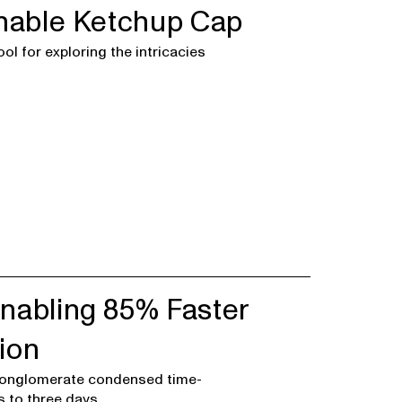
inable Ketchup Cap
ool for exploring the intricacies
nabling 85% Faster
ion
conglomerate condensed time-
 to three days.