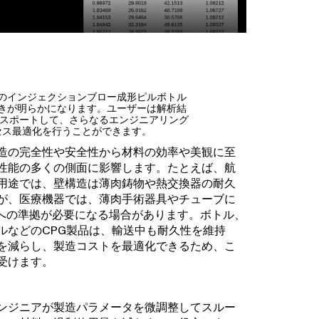
のインジェクションブロー成形ピルボトル
きが明らかになります。ユーザーは解析結
エクスポートして、さらなるエンジニアリング
セス最適化を行うことができます。
造の完全性や安全性から材料の効率や美観に至
性能の多くの側面に影響します。たとえば、航
用途では、壁構造は薄肉鋳物や熱交換器の耐久
が、医療機器では、薄肉手術器具やチューブに
格への準拠が必要になる場合があります。ボトル、
ルなどのCPG製品は、輸送中も耐久性を維持
を減らし、製造コストを最適化できるため、こ
受けます。
ンジニアが製造パラメータを微調整してスルー