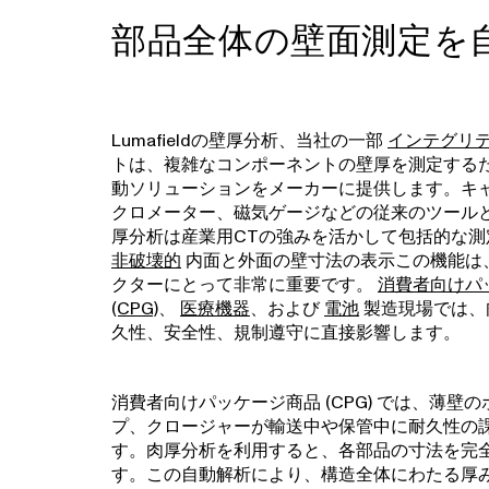
部品全体の壁面測定を
Lumafieldの壁厚分析、当社の一部
インテグリ
トは、複雑なコンポーネントの壁厚を測定する
動ソリューションをメーカーに提供します。キ
クロメーター、磁気ゲージなどの従来のツール
厚分析は産業用CTの強みを活かして包括的な測
非破壊的
内面と外面の壁寸法の表示この機能は
クターにとって非常に重要です。
消費者向けパ
(CPG)
、
医療機器
、および
電池
製造現場では、
久性、安全性、規制遵守に直接影響します。
消費者向けパッケージ商品 (CPG) では、薄壁
プ、クロージャーが輸送中や保管中に耐久性の
す。肉厚分析を利用すると、各部品の寸法を完
す。この自動解析により、構造全体にわたる厚