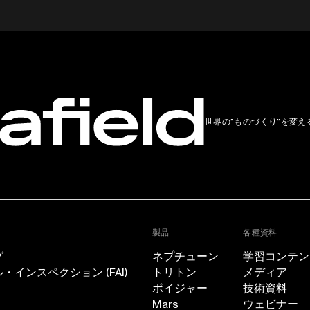
世界の”ものづくり”を変え
製品
各種資料
グ
ネプチューン
学習コンテン
インスペクション (FAI)
トリトン
メディア
ボイジャー
技術資料
Mars
ウェビナー