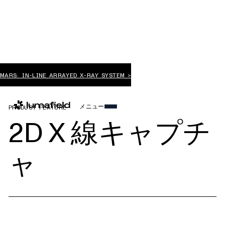
MARS: IN-LINE ARRAYED X-RAY SYSTEM >
メニュー
PRODUCT FEATURE
2D X 線キャプチ
ャ