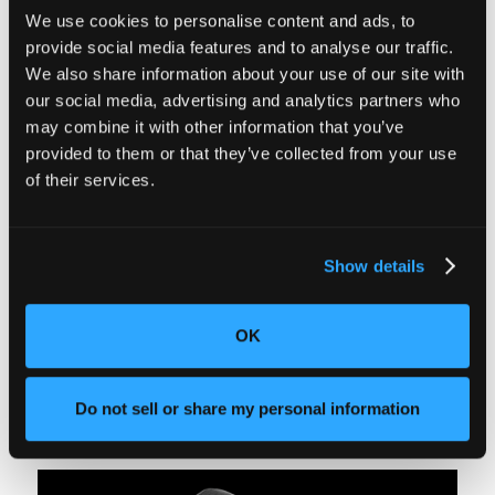
We use cookies to personalise content and ads, to
provide social media features and to analyse our traffic.
We also share information about your use of our site with
our social media, advertising and analytics partners who
may combine it with other information that you’ve
provided to them or that they’ve collected from your use
of their services.
FEATURED RESOURCE
What is industrial CT?
Learn how industrial X-ray Computed Tomography
Show details
(CT) works and how it fits into the product
development life cycle.
Read More
OK
Do not sell or share my personal information