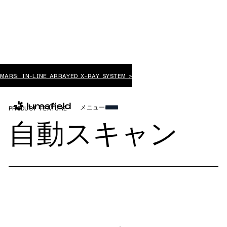
MARS: IN-LINE ARRAYED X-RAY SYSTEM >
メニュー
PRODUCT FEATURE
自動スキャン