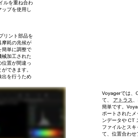
ァイルを重ね合わ
マップを使用し
3Dプリント部品を
具摩耗の兆候が
を簡単に調整で
機械加工された
の位置が間違っ
とができます。
検出を行うため
Voyagerで
て、
アトラス
、
簡単です。Voy
ポートされたメ
ンデータや CT
ファイルとスキ
て、位置合わせプ