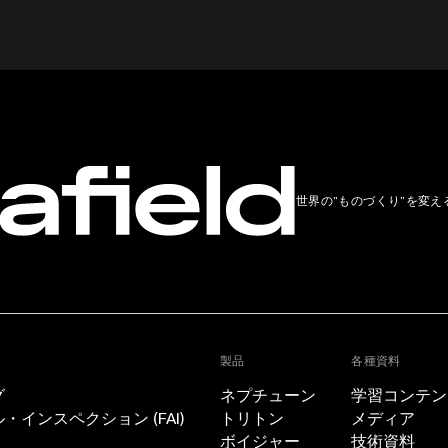
世界の”ものづくり”を変え
製品
各種資料
グ
ネプチューン
学習コンテン
インスペクション (FAI)
トリトン
メディア
ボイジャー
技術資料