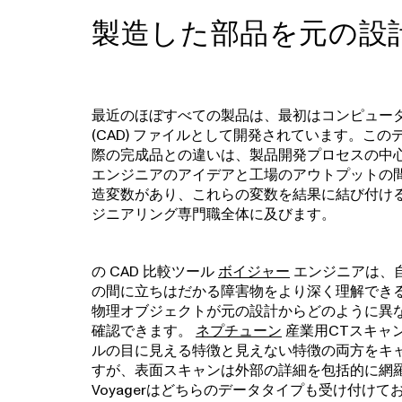
製造した部品を元の設
最近のほぼすべての製品は、最初はコンピュー
(CAD) ファイルとして開発されています。こ
際の完成品との違いは、製品開発プロセスの中
エンジニアのアイデアと工場のアウトプットの
造変数があり、これらの変数を結果に結び付け
ジニアリング専門職全体に及びます。
の CAD 比較ツール
ボイジャー
エンジニアは、
の間に立ちはだかる障害物をより深く理解でき
物理オブジェクトが元の設計からどのように異
確認できます。
ネプチューン
産業用CTスキャ
ルの目に見える特徴と見えない特徴の両方をキ
すが、表面スキャンは外部の詳細を包括的に網
Voyagerはどちらのデータタイプも受け付けて