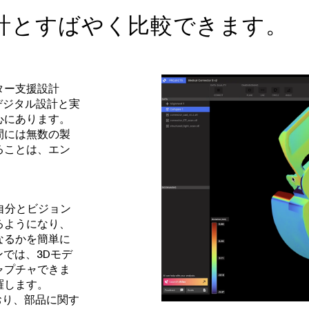
計とすばやく比較できます。
ター支援設計
のデジタル設計と実
心にあります。
間には無数の製
ることは、エン
自分とビジョン
るようになり、
なるかを簡単に
ンでは、3Dモデ
ャプチャできま
羅します。
おり、部品に関す