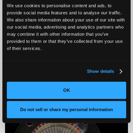
Introducing Neptune Performance and Triton
We use cookies to personalise content and ads, to
Performance
provide social media features and to analyse our traffic.
We also share information about your use of our site with
our social media, advertising and analytics partners who
may combine it with other information that you’ve
provided to them or that they’ve collected from your use
of their services.
Show details
OK
Manufacturers Know Quality Costs Money. Most
Don't Know How Much.
Do not sell or share my personal information