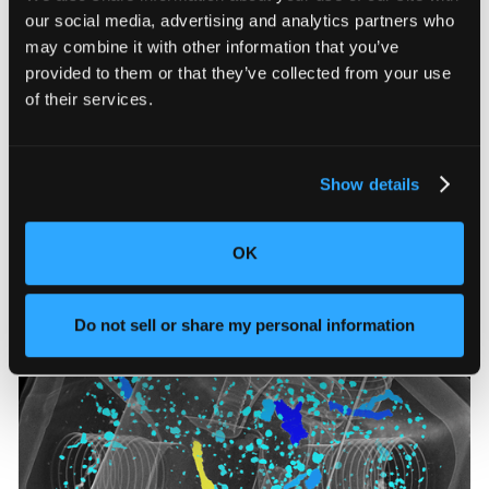
and 58% believe a quarter of that goes unmeasured.
our social media, advertising and analytics partners who
may combine it with other information that you’ve
provided to them or that they’ve collected from your use
of their services.
Show details
The Real Cost of a Product Recall and
OK
How to Prevent One
See what defect escape costs manufacturers and
Do not sell or share my personal information
where inspection fails.