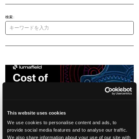
検索:
Manufacturers Know Quality Costs
This website uses cookies
Money. Most Don't Know How Much.
We use cookies to personalise content and ads, to
provide social media features and to analyse our traffic.
Quality costs most manufacturers over 5% of revenue,
We also share information about your use of our site with