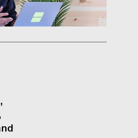
,
,
and