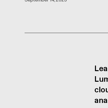
September 14, 2023
Lea
Lum
clo
ana