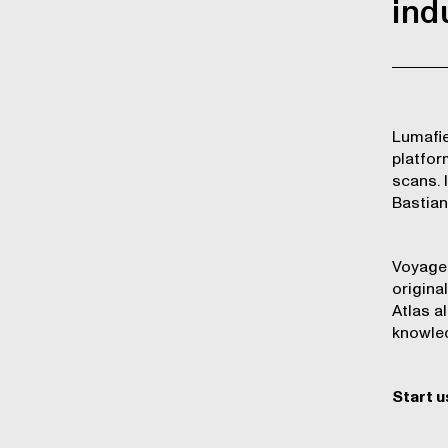
ind
Lumafi
platfor
scans. 
Bastian
Voyage
origina
Atlas a
knowled
Start u