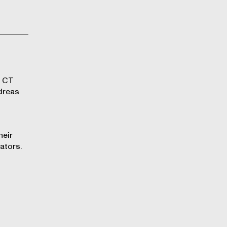
l CT
dreas
heir
ators.