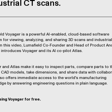
ustrial CT scans.
eld Voyager
is a powerful AI-enabled, cloud-based software
m for viewing, analyzing, and sharing 3D scans and industria
In this video, Lumafield Co-Founder and Head of Product An
 introduces Voyager and its
AI co-pilot Atlas
.
r
and
Atlas
make it easy to inspect parts, compare parts to t
l CAD models, take dimensions, and share data with collabor
lso offers immediate access to the world's manufacturing
ge by answering engineering questions in plain language.
sing Voyager for free
.