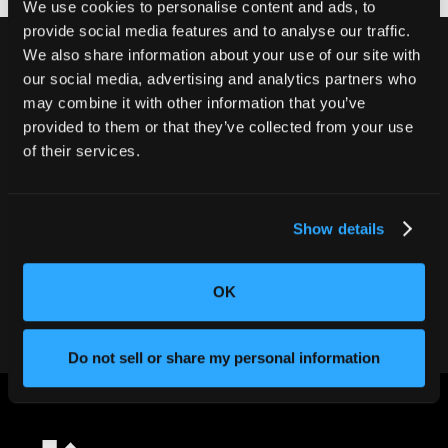
We use cookies to personalise content and ads, to
provide social media features and to analyse our traffic.
We also share information about your use of our site with
our social media, advertising and analytics partners who
may combine it with other information that you’ve
別の不良品を出荷しないでくださ
provided to them or that they’ve collected from your use
い。
of their services.
CT検査でお客様の評判と収益を守りま
しょう。
Show details
弊社チームにお問い合わせください
OK
Do not sell or share my personal information