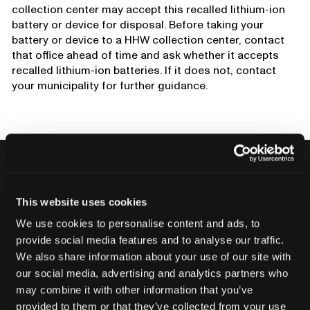
collection center may accept this recalled lithium-ion
battery or device for disposal. Before taking your
battery or device to a HHW collection center, contact
that office ahead of time and ask whether it accepts
recalled lithium-ion batteries. If it does not, contact
your municipality for further guidance.
別の不良品を出荷しないでくださ
This website uses cookies
い。
We use cookies to personalise content and ads, to
provide social media features and to analyse our traffic.
CT検査でお客様の評判と収益を守りま
We also share information about your use of our site with
しょう。
our social media, advertising and analytics partners who
may combine it with other information that you’ve
provided to them or that they’ve collected from your use