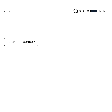
SEARCH
MENU
RECALL ROUNDUP
Arizer Solo II
portable
electronic
vaporizer