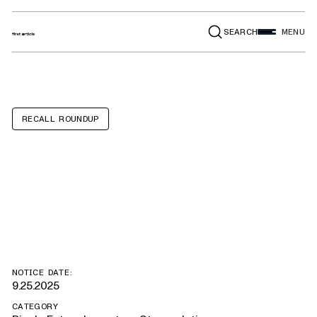
SEARCH
MENU
RECALL ROUNDUP
Autoez Bamboo
Shades
NOTICE DATE:
9.25.2025
CATEGORY