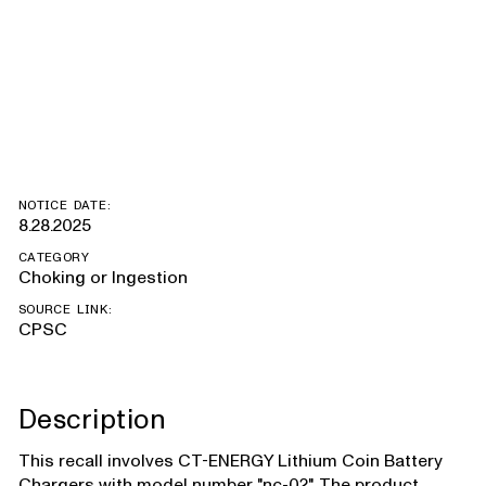
Rechargeable
2032 Batteries
NOTICE DATE:
8.28.2025
CATEGORY
Choking or Ingestion
SOURCE LINK:
CPSC
Description
This recall involves CT-ENERGY Lithium Coin Battery
Chargers with model number "nc-02". The product