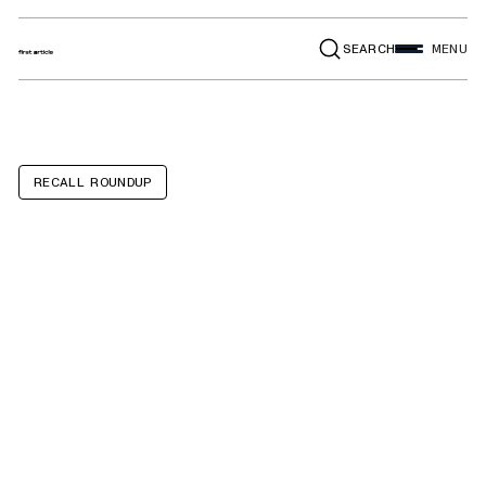
SEARCH
MENU
RECALL ROUNDUP
CT-ENERGY
Lithium Coin
Battery
Chargers with