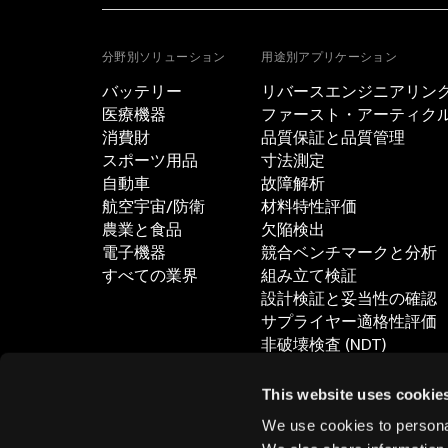
分野別ソリューション
用途別アプリケーション
バッテリー
リバースエンジニアリン
医療機器
ファースト・アーティクル・
消費財
品質保証と品質管理
スポーツ用品
寸法測定
自動車
故障解析
航空宇宙/防衛
材料特性評価
農業と食品
欠陥検出
電子機器
競合ベンチマークと分析
すべての業界
組み立て検証
設計検証と妥当性の確認
サプライヤー適格性評価
非破壊検査 (NDT)
すべてのアプリケーショ
This website uses cookie
We use cookies to personal