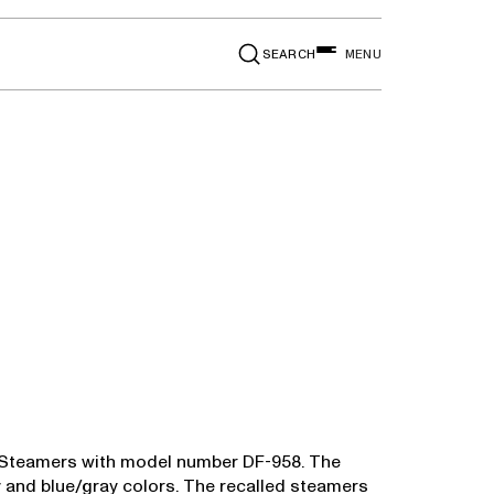
SEARCH
MENU
 Steamers with model number DF-958. The
y and blue/gray colors. The recalled steamers