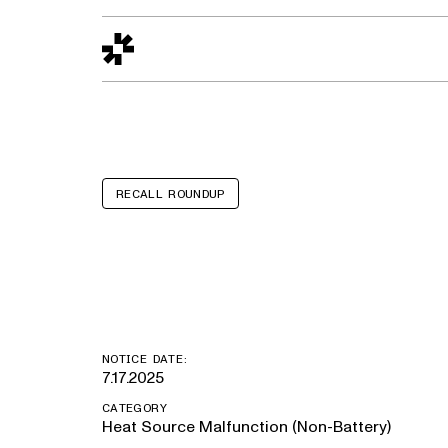
Design to Reality
The Quality Gap
Go/No-Go
Materials World
S
RECALL ROUNDUP
CasaClean Ha
NOTICE DATE:
7.17.2025
CATEGORY
Heat Source Malfunction (Non-Battery)