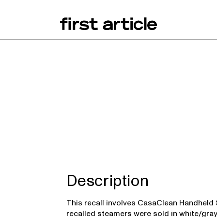
can of the Month
From The Floor
Recall Radar
Events
About
ndheld Steamers
Description
This recall involves CasaClean Handheld
recalled steamers were sold in white/gra