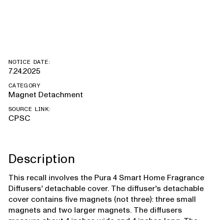
covers
NOTICE DATE:
7.24.2025
CATEGORY
Magnet Detachment
SOURCE LINK:
CPSC
Description
This recall involves the Pura 4 Smart Home Fragrance
Diffusers' detachable cover. The diffuser's detachable
cover contains five magnets (not three): three small
magnets and two larger magnets. The diffusers