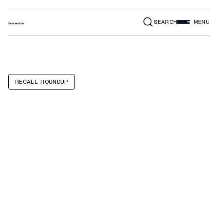
SEARCH
MENU
RECALL ROUNDUP
Pura 4 Smart
Home Fragrance
Diffusers with
detachable