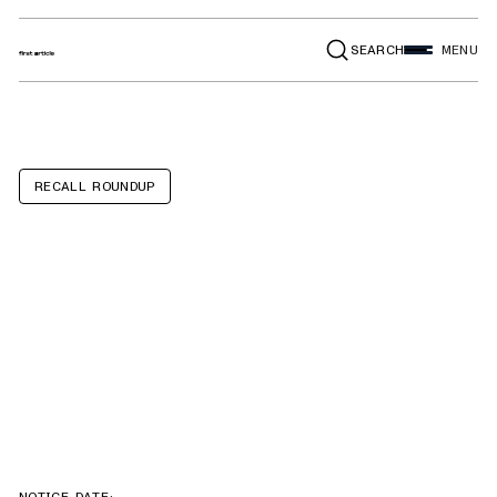
SEARCH
MENU
RECALL ROUNDUP
Traveller
Aluminum
Loading Ramps