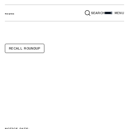
SEARCH
MENU
RECALL ROUNDUP
YooxArmor
Multi-Purpose
Kids' Helmets