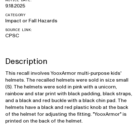
NOTICE DATE:
9.18.2025
CATEGORY
Impact or Fall Hazards
SOURCE LINK:
CPSC
Description
This recall involves YooxArmor multi-purpose kids'
helmets. The recalled helmets were sold in size small
(S). The helmets were sold in pink with a unicorn,
rainbow and star print with black padding, black straps,
and a black and red buckle with a black chin pad. The
helmets have a black and red plastic knob at the back
of the helmet for adjusting the fitting. "YooxArmor" is
printed on the back of the helmet.